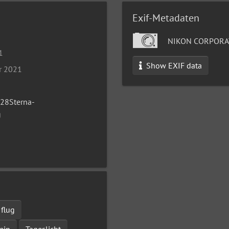
Exif-Metadaten
NIKON CORPORA
1
Show EXIF data
r 2021
28Sterna-
g
flug