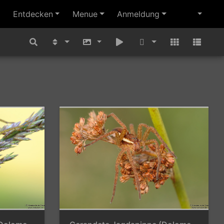
Entdecken
Menue
Anmeldung