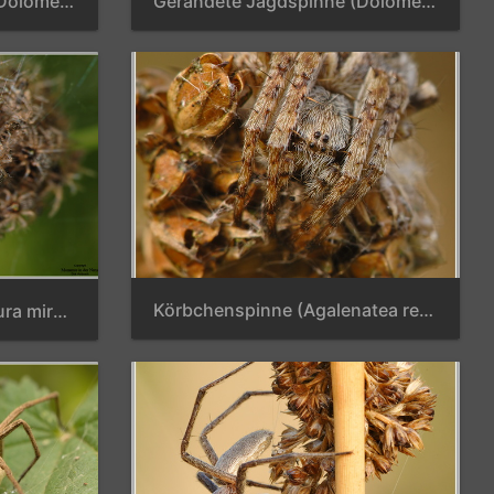
Gerandete Jagdspinne (Dolomedes fimbriatus)
Gerandete Jagdspinne (Dolomedes fimbriatus)
Körbchenspinne (Agalenatea redii)
Junge Listspinnen (Pisaura mirabilis)