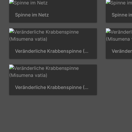
Spinne im Netz
Spinne i
Veränderliche Krabbenspinne (Misumena vatia)
Veränderliche Krabbenspinne (Misumena vatia)