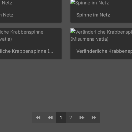
m Netz
Spinne im Netz
Veränderliche Krabbenspinne (Misumena vatia)
1
2