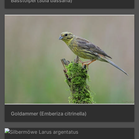
Basstölpel (Sula bassana)
Goldammer (Emberiza citrinella)