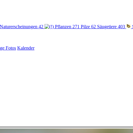
Naturerscheinungen
42
Pflanzen
271
Pilze
62
Säugetiere
403
ige Fotos
Kalender