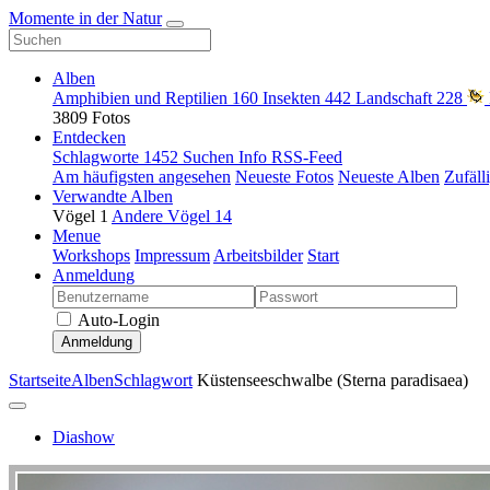
Momente in der Natur
Alben
Amphibien und Reptilien
160
Insekten
442
Landschaft
228
3809 Fotos
Entdecken
Schlagworte
1452
Suchen
Info
RSS-Feed
Am häufigsten angesehen
Neueste Fotos
Neueste Alben
Zufäll
Verwandte Alben
Vögel
1
Andere Vögel
14
Menue
Workshops
Impressum
Arbeitsbilder
Start
Anmeldung
Auto-Login
Anmeldung
Startseite
Alben
Schlagwort
Küstenseeschwalbe (Sterna paradisaea)
Diashow