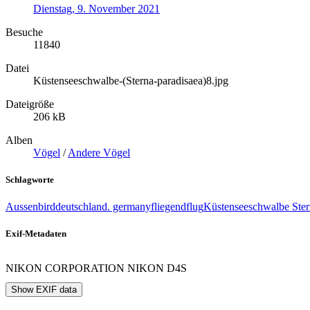
Dienstag, 9. November 2021
Besuche
11840
Datei
Küstenseeschwalbe-(Sterna-paradisaea)8.jpg
Dateigröße
206 kB
Alben
Vögel
/
Andere Vögel
Schlagworte
Aussen
bird
deutschland. germany
fliegend
flug
Küstenseeschwalbe Ster
Exif-Metadaten
NIKON CORPORATION NIKON D4S
Show EXIF data