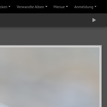
cken
Verwandte Alben
Menue
Anmeldung