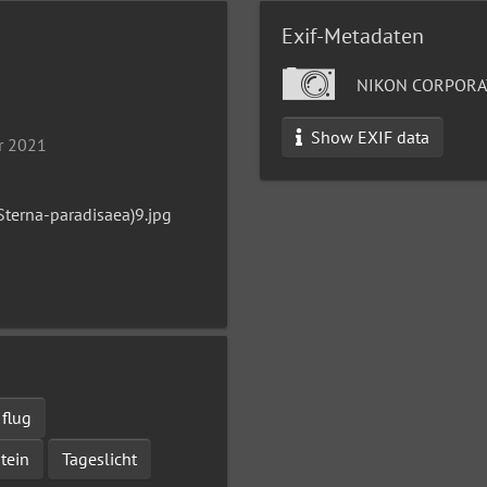
Exif-Metadaten
NIKON CORPORA
7
Show EXIF data
r 2021
terna-paradisaea)9.jpg
flug
tein
Tageslicht