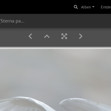
Alben
Entde
Küstenseeschwalbe (Sterna paradisaea)