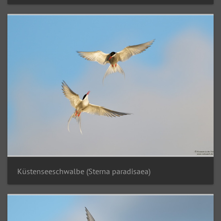
Küstenseeschwalbe (Sterna paradisaea)