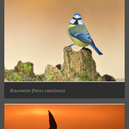
Blaumeise (Parus caeruleus)