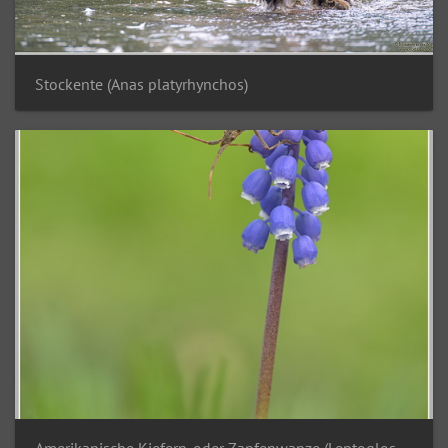
Stockente (Anas platyrhynchos)
Amerikanische Kiefern-oder Zapfenwanze (Leptoglossus occidentalis)