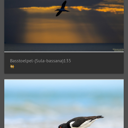
Basstoelpel-(Sula-bassana)135