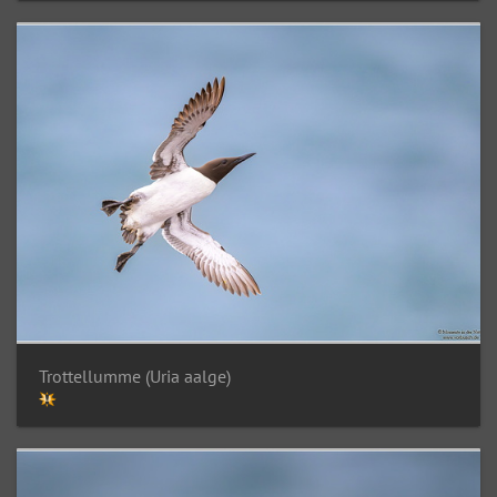
Trottellumme (Uria aalge)