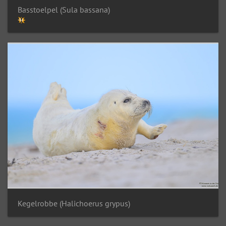
Basstoelpel (Sula bassana)
Kegelrobbe (Halichoerus grypus)