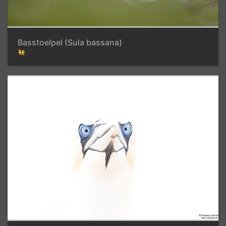
Basstoelpel (Sula bassana)