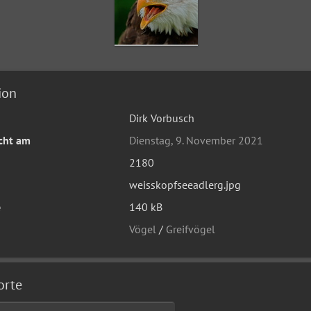
ion
Dirk Vorbusch
icht am
Dienstag, 9. November 2021
2180
weisskopfseeadlerg.jpg
e
140 kB
Vögel
/
Greifvögel
orte