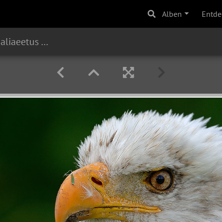
Alben
Entde
Weißkopfseeadler (Haliaeetus leucocephalus)