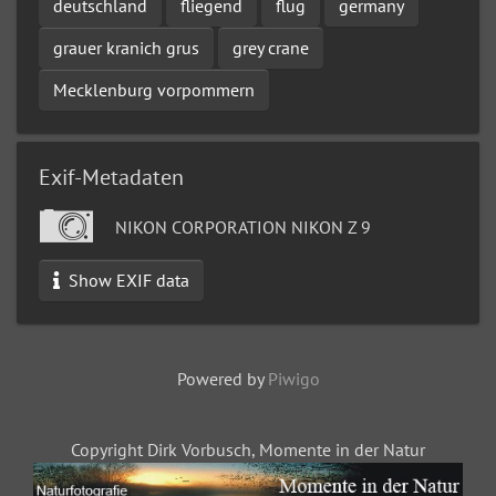
deutschland
fliegend
flug
germany
grauer kranich grus
grey crane
Mecklenburg vorpommern
Exif-Metadaten
NIKON CORPORATION NIKON Z 9
Show EXIF data
Powered by
Piwigo
Copyright Dirk Vorbusch, Momente in der Natur