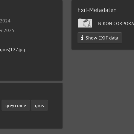
Exif-Metadaten
 2024
NIKON CORPORAT
er 2025
Show EXIF data
grus)127.jpg
grey crane
grus