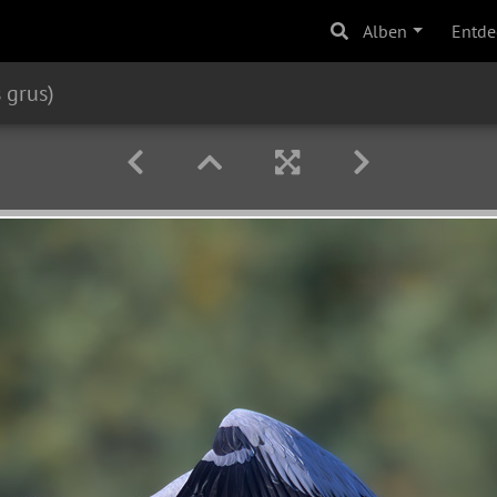
Alben
Entde
 grus)