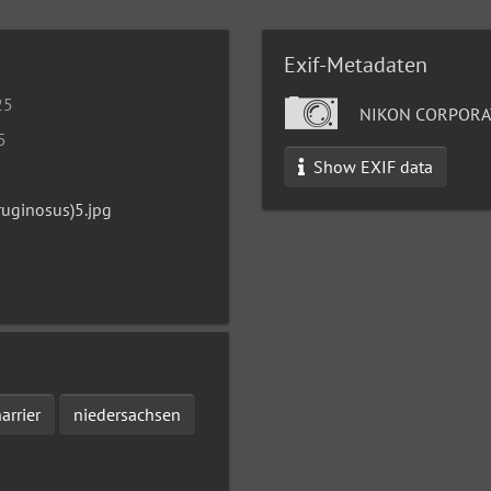
Exif-Metadaten
25
NIKON CORPORAT
5
Show EXIF data
ruginosus)5.jpg
arrier
niedersachsen