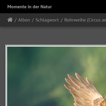
Momente in der Natur
Alben
Schlagwort
Rohrweihe (Circus a