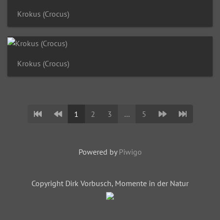
Krokus (Crocus)
Krokus (Crocus)
1
2
3
...
5
Powered by
Piwigo
Copyright Dirk Vorbusch, Momente in der Natur