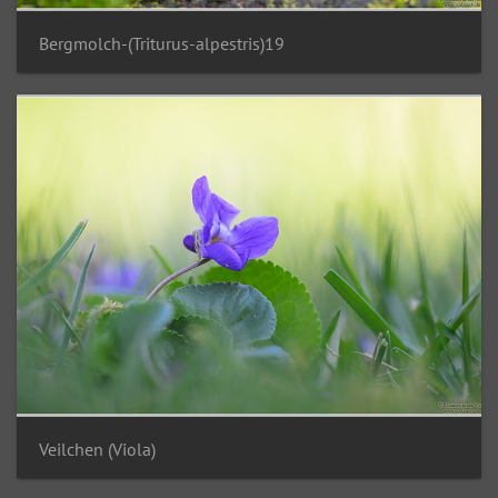
Bergmolch-(Triturus-alpestris)19
Veilchen (Viola)