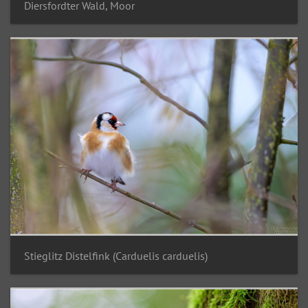
Diersfordter Wald, Moor
Stieglitz Distelfink (Carduelis carduelis)