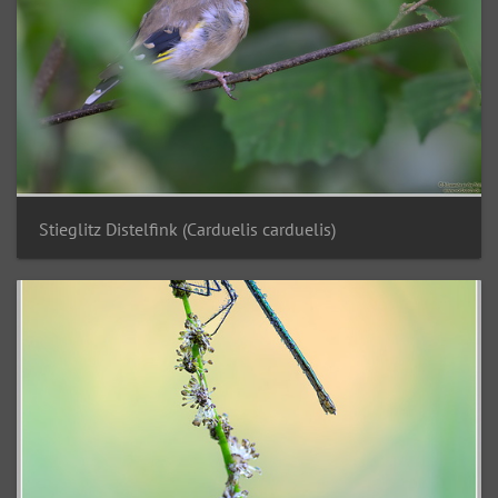
Stieglitz Distelfink (Carduelis carduelis)