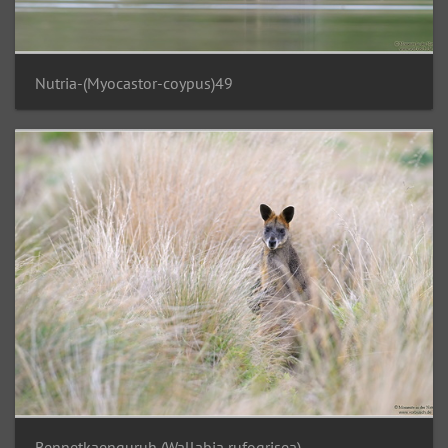
Nutria-(Myocastor-coypus)49
Bennetkaenguruh (Wallabia rufogrisea)