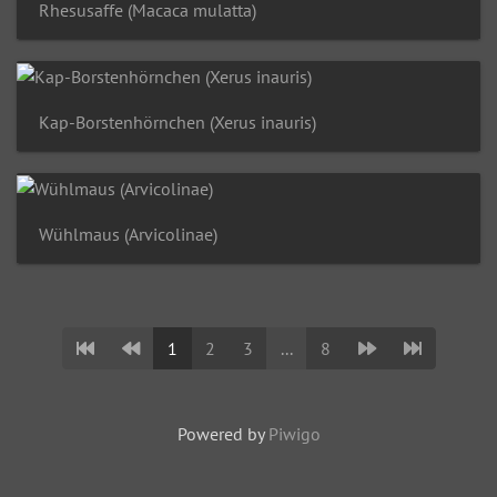
Rhesusaffe (Macaca mulatta)
Kap-Borstenhörnchen (Xerus inauris)
Wühlmaus (Arvicolinae)
1
2
3
...
8
Powered by
Piwigo